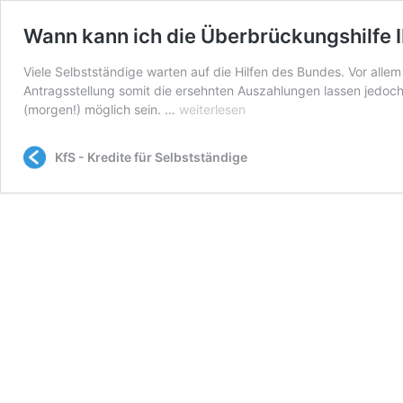
Wann kann ich die Überbrückungshilfe I
Viele Selbstständige warten auf die Hilfen des Bundes. Vor allem
Antragsstellung somit die ersehnten Auszahlungen lassen jedoc
Wann
(morgen!) möglich sein. …
weiterlesen
kann
ich
KfS - Kredite für Selbstständige
die
Überbrückungshilfe
III
beantragen?