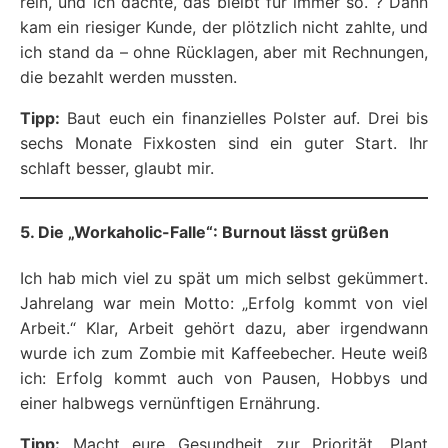
rein, und ich dachte, das bleibt für immer so. ? Dann
kam ein riesiger Kunde, der plötzlich nicht zahlte, und
ich stand da – ohne Rücklagen, aber mit Rechnungen,
die bezahlt werden mussten.
Tipp:
Baut euch ein finanzielles Polster auf. Drei bis
sechs Monate Fixkosten sind ein guter Start. Ihr
schlaft besser, glaubt mir.
5. Die „Workaholic-Falle“: Burnout lässt grüßen
Ich hab mich viel zu spät um mich selbst gekümmert.
Jahrelang war mein Motto: „Erfolg kommt von viel
Arbeit.“ Klar, Arbeit gehört dazu, aber irgendwann
wurde ich zum Zombie mit Kaffeebecher. Heute weiß
ich: Erfolg kommt auch von Pausen, Hobbys und
einer halbwegs vernünftigen Ernährung.
Tipp:
Macht eure Gesundheit zur Priorität. Plant