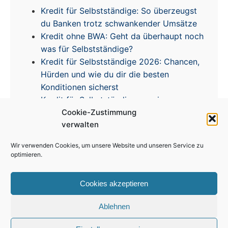
Kredit für Selbstständige: So überzeugst
du Banken trotz schwankender Umsätze
Kredit ohne BWA: Geht da überhaupt noch
was für Selbstständige?
Kredit für Selbstständige 2026: Chancen,
Hürden und wie du dir die besten
Konditionen sicherst
Kredit für Selbstständige – meine
Cookie-Zustimmung
Erfahrungen & Tipps zur Zinsentwicklung
verwalten
Wir verwenden Cookies, um unsere Website und unseren Service zu
optimieren.
Cookies akzeptieren
Impressum
|
Disclaimer
|
Datenschutz
|
Cookie
Richtlinie
Ablehnen
© 2026 Kredit für Selbstständige. Alle Rechte vorbehalten.