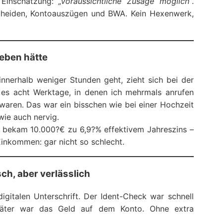
 Einschätzung:
„voraussichtliche Zusage möglich“
.
cheiden, Kontoauszügen und BWA. Kein Hexenwerk,
geben hätte
nerhalb weniger Stunden geht, zieht sich bei der
 es acht Werktage, in denen ich mehrmals anrufen
 waren. Das war ein bisschen wie bei einer Hochzeit
wie auch nervig.
 bekam 10.000?€ zu 6,9?% effektivem Jahreszins –
inkommen: gar nicht so schlecht.
h, aber verlässlich
gitalen Unterschrift. Der Ident-Check war schnell
später war das Geld auf dem Konto. Ohne extra