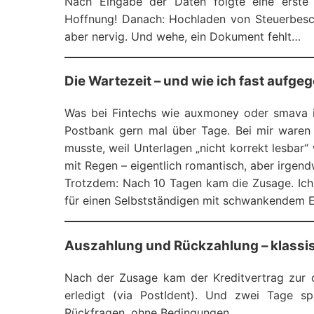
Nach Eingabe der Daten folgte eine erste
Hoffnung! Danach: Hochladen von Steuerbes
aber nervig. Und wehe, ein Dokument fehlt…
Die Wartezeit – und wie ich fast aufge
Was bei Fintechs wie auxmoney oder smava in
Postbank gern mal über Tage. Bei mir waren
musste, weil Unterlagen „nicht korrekt lesbar“
mit Regen – eigentlich romantisch, aber irgend
Trotzdem: Nach 10 Tagen kam die Zusage. Ich
für einen Selbstständigen mit schwankendem E
Auszahlung und Rückzahlung – klassisc
Nach der Zusage kam der Kreditvertrag zur di
erledigt (via PostIdent). Und zwei Tage 
Rückfragen, ohne Bedingungen.