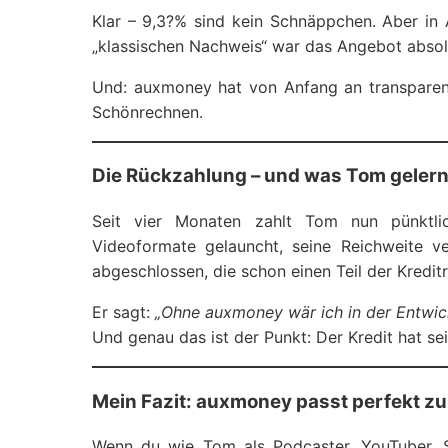
Klar – 9,3?% sind kein Schnäppchen. Aber in 
„klassischen Nachweis“ war das Angebot absol
Und: auxmoney hat von Anfang an transparen
Schönrechnen.
Die Rückzahlung – und was Tom gelern
Seit vier Monaten zahlt Tom nun pünktlic
Videoformate gelauncht, seine Reichweite 
abgeschlossen, die schon einen Teil der Kredit
Er sagt:
„Ohne auxmoney wär ich in der Entwick
Und genau das ist der Punkt: Der Kredit hat se
Mein Fazit: auxmoney passt perfekt z
Wenn du wie Tom als Podcaster, YouTuber, 