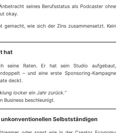
Anbetracht seines Berufsstatus als Podcaster ohne
ut okay.
t gemacht, wie sich der Zins zusammensetzt. Kein
t hat
h seine Raten. Er hat sein Studio aufgebaut,
verdoppelt – und eine erste Sponsoring-Kampagne
rate deckt.
lung locker ein Jahr zurück.“
in Business beschleunigt.
u unkonventionellen Selbstständigen
Streamer oder sonst wie in der Creator Economy