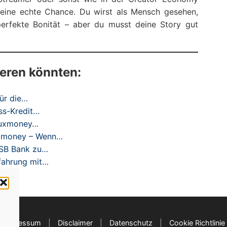
eine echte Chance. Du wirst als Mensch gesehen,
perfekte Bonität – aber du musst deine Story gut
ieren könnten:
für die…
ss-Kredit…
 Auxmoney…
uxmoney – Wenn…
 DSB Bank zu…
rfahrung mit…
Impressum
|
Disclaimer
|
Datenschutz
|
Cookie Richtlinie