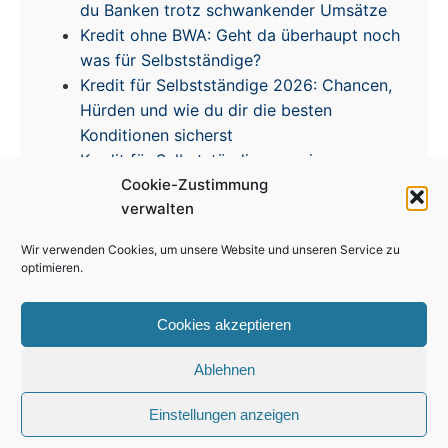
du Banken trotz schwankender Umsätze
Kredit ohne BWA: Geht da überhaupt noch
was für Selbstständige?
Kredit für Selbstständige 2026: Chancen,
Hürden und wie du dir die besten
Konditionen sicherst
Kredit für Selbstständige – meine
Cookie-Zustimmung
Erfahrungen & Tipps zur Zinsentwicklung
verwalten
Wir verwenden Cookies, um unsere Website und unseren Service zu
optimieren.
Cookies akzeptieren
Impressum
|
Disclaimer
|
Datenschutz
|
Cookie
Richtlinie
Ablehnen
© 2026 Kredit für Selbstständige. Alle Rechte vorbehalten.
Einstellungen anzeigen