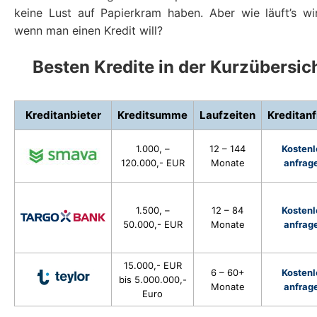
keine Lust auf Papierkram haben. Aber wie läuft’s wir
wenn man einen Kredit will?
Besten Kredite in der Kurzübersic
Kreditanbieter
Kreditsumme
Laufzeiten
Kreditan
1.000, –
12 – 144
Kostenl
120.000,- EUR
Monate
anfrag
1.500, –
12 – 84
Kostenl
50.000,- EUR
Monate
anfrag
15.000,- EUR
6 – 60+
Kostenl
bis 5.000.000,-
Monate
anfrag
Euro