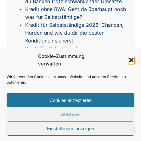
du Banken trotz schwankender Umsätze
Kredit ohne BWA: Geht da überhaupt noch
was für Selbstständige?
Kredit für Selbstständige 2026: Chancen,
Hürden und wie du dir die besten
Konditionen sicherst
Kredit für Selbstständige – meine
Cookie-Zustimmung
Erfahrungen & Tipps zur Zinsentwicklung
verwalten
Wir verwenden Cookies, um unsere Website und unseren Service zu
optimieren.
Cookies akzeptieren
Impressum
|
Disclaimer
|
Datenschutz
|
Cookie
Richtlinie
Ablehnen
© 2026 Kredit für Selbstständige. Alle Rechte vorbehalten.
Einstellungen anzeigen