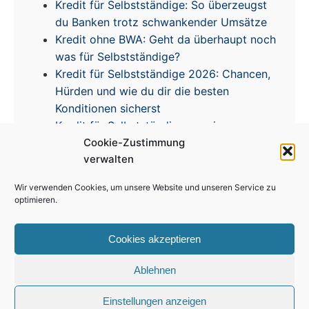
Kredit für Selbstständige: So überzeugst
du Banken trotz schwankender Umsätze
Kredit ohne BWA: Geht da überhaupt noch
was für Selbstständige?
Kredit für Selbstständige 2026: Chancen,
Hürden und wie du dir die besten
Konditionen sicherst
Kredit für Selbstständige – meine
Erfahrungen & Tipps zur Zinsentwicklung
Cookie-Zustimmung
verwalten
Wir verwenden Cookies, um unsere Website und unseren Service zu
optimieren.
Cookies akzeptieren
Impressum
|
Disclaimer
|
Datenschutz
|
Cookie
Richtlinie
Ablehnen
© 2026 Kredit für Selbstständige. Alle Rechte vorbehalten.
Einstellungen anzeigen