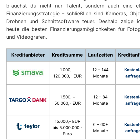
brauchst du nicht nur Talent, sondern auch eine cl
Finanzierungsstrategie – schließlich sind Kameras, Obje
Drohnen und Schnittsoftware teuer. Deshalb zeige i
heute die besten Finanzierungsmöglichkeiten für Foto
und Videografen.
Kreditanbieter
Kreditsumme
Laufzeiten
Kreditan
1.000, –
12 – 144
Kostenl
120.000,- EUR
Monate
anfrag
1.500, –
12 – 84
Kostenl
50.000,- EUR
Monate
anfrag
15.000,- EUR
6 – 60+
Kostenl
bis 5.000.000,-
Monate
anfrag
Euro