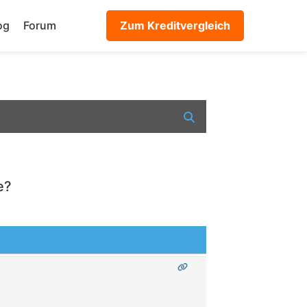
og
Forum
Zum Kreditvergleich
e?