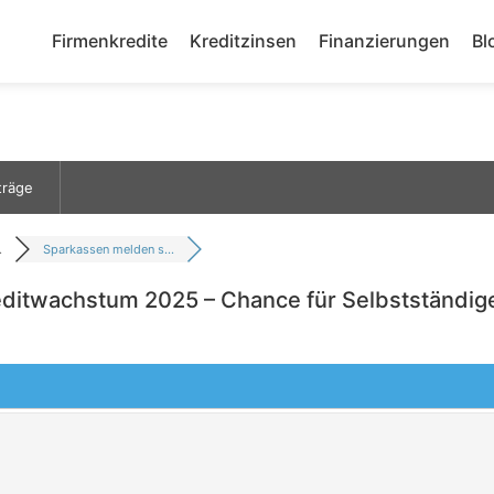
Firmenkredite
Kreditzinsen
Finanzierungen
Bl
träge
.
Sparkassen melden s...
ditwachstum 2025 – Chance für Selbstständig