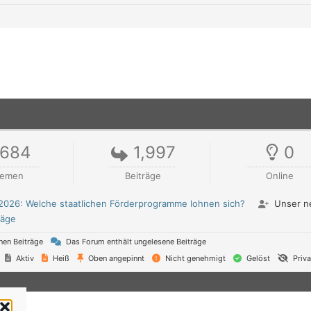
684
1,997
0
hemen
Beiträge
Online
 2026: Welche staatlichen Förderprogramme lohnen sich?
Unser ne
räge
nen Beiträge
Das Forum enthält ungelesene Beiträge
Aktiv
Heiß
Oben angepinnt
Nicht genehmigt
Gelöst
Priva