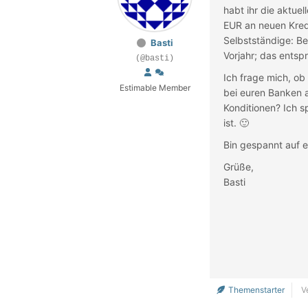
habt ihr die aktue
EUR an neuen Kred
Selbstständige: B
Basti
Vorjahr; das entsp
(@basti)
Ich frage mich, ob
Estimable Member
bei euren Banken 
Konditionen? Ich s
ist. 🙂
Bin gespannt auf e
Grüße,
Basti
Themenstarter
Ve