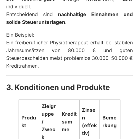
individuell.
Entscheidend sind
nachhaltige Einnahmen und
solide Steuerunterlagen
.
Ein Beispiel:
Ein freiberuflicher Physiotherapeut erhält bei stabilen
Jahresumsätzen von 80.000 € und guten
Steuerbescheiden meist problemlos 30.000–50.000 €
Kreditrahmen.
3. Konditionen und Produkte
Zielgr
Zinse
uppe
Kredit
Produ
n
Beme
/
sum
kt
(effek
rkung
Zwec
me
tiv)
k