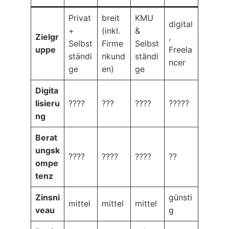
Privat
breit
KMU
digital
+
(inkl.
&
Zielgr
,
Selbst
Firme
Selbst
uppe
Freela
ständi
nkund
ständi
ncer
ge
en)
ge
Digita
lisieru
????
???
????
?????
ng
Berat
ungsk
????
????
????
??
ompe
tenz
Zinsni
günsti
mittel
mittel
mittel
veau
g