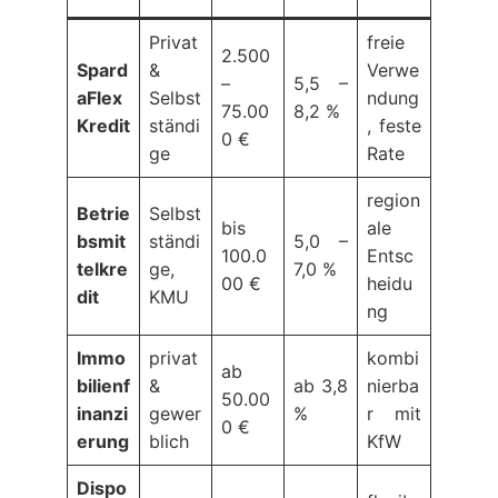
Privat
freie
2.500
Spard
&
Verwe
–
5,5 –
aFlex
Selbst
ndung
75.00
8,2 %
Kredit
ständi
, feste
0 €
ge
Rate
region
Betrie
Selbst
bis
ale
bsmit
ständi
5,0 –
100.0
Entsc
telkre
ge,
7,0 %
00 €
heidu
dit
KMU
ng
Immo
privat
kombi
ab
bilienf
&
ab 3,8
nierba
50.00
inanzi
gewer
%
r mit
0 €
erung
blich
KfW
Dispo