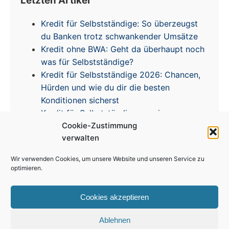
Letzten Artikel
Kredit für Selbstständige: So überzeugst
du Banken trotz schwankender Umsätze
Kredit ohne BWA: Geht da überhaupt noch
was für Selbstständige?
Kredit für Selbstständige 2026: Chancen,
Hürden und wie du dir die besten
Konditionen sicherst
Kredit für Selbstständige – meine
Cookie-Zustimmung
Erfahrungen & Tipps zur Zinsentwicklung
verwalten
Wir verwenden Cookies, um unsere Website und unseren Service zu
optimieren.
Cookies akzeptieren
Impressum
|
Disclaimer
|
Datenschutz
|
Cookie
Richtlinie
Ablehnen