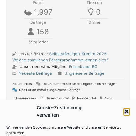
Foren
Themen
1,997
0
Beiträge
Online
158
Mitglieder
Letzter Beitrag:
Selbstständigen-Kredite 2026:
Welche staatlichen Förderprogramme lohnen sich?
Unser neuestes Mitglied:
Folienkunst BC
Neueste Beiträge
Ungelesene Beiträge
Forum Icons:
Das Forum enthält keine ungelesenen Beiträge
Das Forum enthält ungelesene Beiträge
Themen-Icons:
Unbeantwortet
Beantwortet
Aktiv
Heiß
Oben angepinnt
Nicht genehmigt
Gelöst
Cookie-Zustimmung
Privat
Geschlossen
verwalten
Wir verwenden Cookies, um unsere Website und unseren Service zu
optimieren.