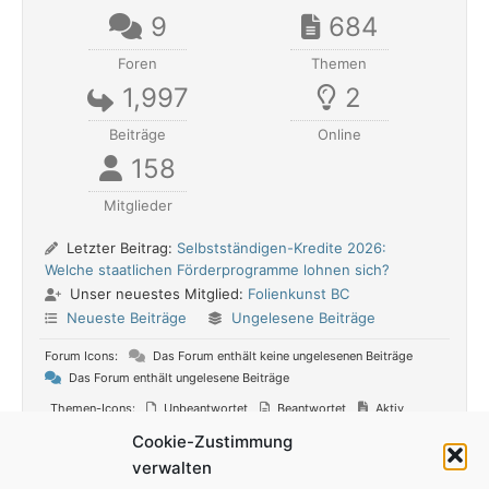
9
684
Foren
Themen
1,997
2
Beiträge
Online
158
Mitglieder
Letzter Beitrag:
Selbstständigen-Kredite 2026:
Welche staatlichen Förderprogramme lohnen sich?
Unser neuestes Mitglied:
Folienkunst BC
Neueste Beiträge
Ungelesene Beiträge
Forum Icons:
Das Forum enthält keine ungelesenen Beiträge
Das Forum enthält ungelesene Beiträge
Themen-Icons:
Unbeantwortet
Beantwortet
Aktiv
Heiß
Oben angepinnt
Nicht genehmigt
Gelöst
Cookie-Zustimmung
Privat
Geschlossen
verwalten