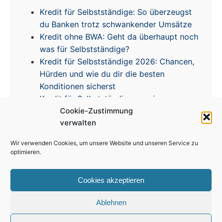
Kredit für Selbstständige: So überzeugst
du Banken trotz schwankender Umsätze
Kredit ohne BWA: Geht da überhaupt noch
was für Selbstständige?
Kredit für Selbstständige 2026: Chancen,
Hürden und wie du dir die besten
Konditionen sicherst
Kredit für Selbstständige – meine
Cookie-Zustimmung
Erfahrungen & Tipps zur Zinsentwicklung
verwalten
Wir verwenden Cookies, um unsere Website und unseren Service zu
optimieren.
Cookies akzeptieren
Impressum
|
Disclaimer
|
Datenschutz
|
Cookie
Richtlinie
Ablehnen