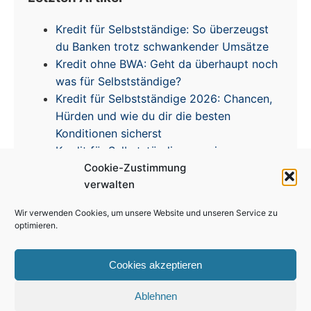
Kredit für Selbstständige: So überzeugst
du Banken trotz schwankender Umsätze
Kredit ohne BWA: Geht da überhaupt noch
was für Selbstständige?
Kredit für Selbstständige 2026: Chancen,
Hürden und wie du dir die besten
Konditionen sicherst
Kredit für Selbstständige – meine
Cookie-Zustimmung
Erfahrungen & Tipps zur Zinsentwicklung
verwalten
Wir verwenden Cookies, um unsere Website und unseren Service zu
optimieren.
Cookies akzeptieren
Impressum
|
Disclaimer
|
Datenschutz
|
Cookie
Richtlinie
Ablehnen