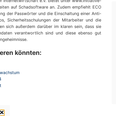
Internetwirtschaft e.V. bietet unter www.initiative-
seiten auf Schadsoftware an. Zudem empfiehlt ECO
g der Passwörter und die Einschaltung einer Anti-
s, Sicherheitsschulungen der Mitarbeiter und die
en sich außerdem darüber im klaren sein, dass sie
ndaten verantwortlich sind und diese ebenso gut
engeheimnisse.
ieren könnten:
tswachstum
4
t