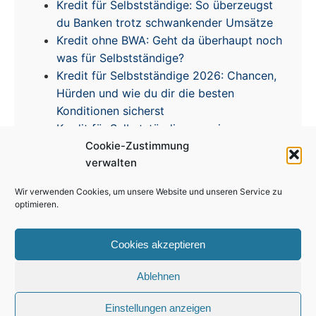
Kredit für Selbstständige: So überzeugst
du Banken trotz schwankender Umsätze
Kredit ohne BWA: Geht da überhaupt noch
was für Selbstständige?
Kredit für Selbstständige 2026: Chancen,
Hürden und wie du dir die besten
Konditionen sicherst
Kredit für Selbstständige – meine
Cookie-Zustimmung
Erfahrungen & Tipps zur Zinsentwicklung
verwalten
Wir verwenden Cookies, um unsere Website und unseren Service zu
optimieren.
Cookies akzeptieren
Impressum
|
Disclaimer
|
Datenschutz
|
Cookie
Richtlinie
Ablehnen
© 2026 Kredit für Selbstständige. Alle Rechte vorbehalten.
Einstellungen anzeigen